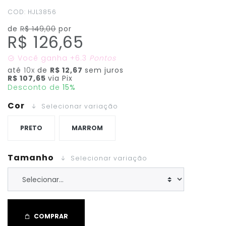
COD: HJL3856
de
R$ 149,00
por
R$ 126,65
Você ganha
+6.3
Pontos
até
10x
de
R$ 12,67
sem juros
R$ 107,65
via Pix
Desconto de
15%
Cor
Selecionar variação
PRETO
MARROM
Tamanho
Selecionar variação
COMPRAR