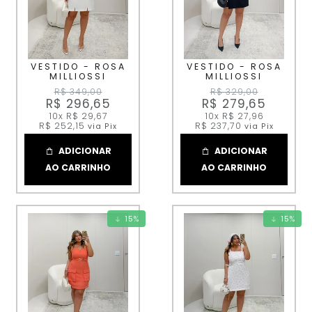
VESTIDO - ROSA
VESTIDO - ROSA
MILLIOSSI
MILLIOSSI
R$ 349,00
R$ 329,00
R$ 296,65
R$ 279,65
10x
R$ 29,67
10x
R$ 27,96
R$ 252,15
R$ 237,70
via Pix
via Pix
ADICIONAR
ADICIONAR
AO CARRINHO
AO CARRINHO
15
%
15
%