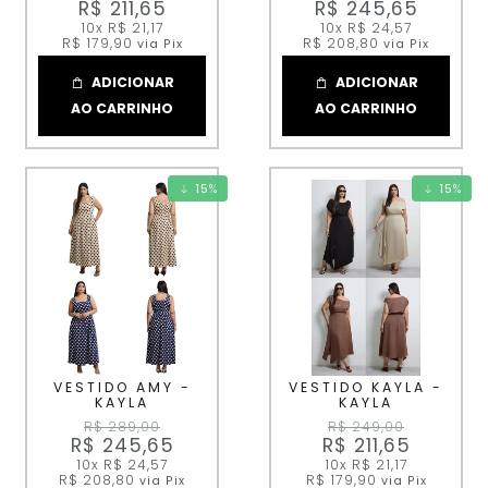
R$ 211,65
R$ 245,65
10x
R$ 21,17
10x
R$ 24,57
R$ 179,90
R$ 208,80
via Pix
via Pix
ADICIONAR
ADICIONAR
AO CARRINHO
AO CARRINHO
15
%
15
%
VESTIDO AMY -
VESTIDO KAYLA -
KAYLA
KAYLA
R$ 289,00
R$ 249,00
R$ 245,65
R$ 211,65
10x
R$ 24,57
10x
R$ 21,17
R$ 208,80
R$ 179,90
via Pix
via Pix