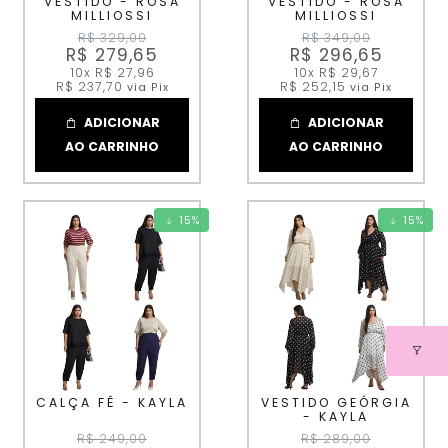
VESTIDO - ROSA
VESTIDO - ROSA
MILLIOSSI
MILLIOSSI
R$ 329,00
R$ 349,00
R$ 279,65
R$ 296,65
10x
R$ 27,96
10x
R$ 29,67
R$ 237,70
R$ 252,15
via Pix
via Pix
ADICIONAR
ADICIONAR
AO CARRINHO
AO CARRINHO
15
%
15
%
CALÇA FÊ - KAYLA
VESTIDO GEÓRGIA
- KAYLA
R$ 249,00
R$ 289,00