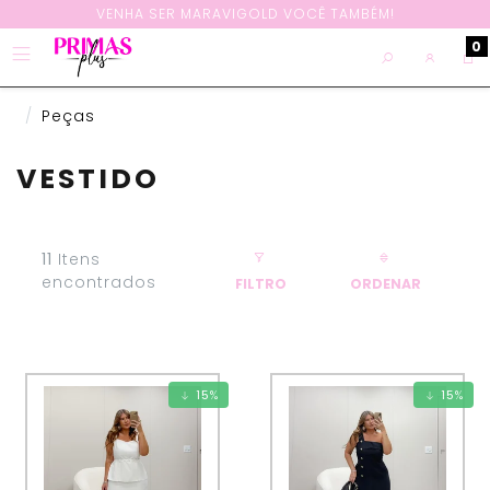
VENHA SER MARAVIGOLD VOCÊ TAMBÉM!
0
Peças
VESTIDO
11
Itens
encontrados
FILTRO
ORDENAR
15
%
15
%