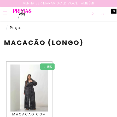
VENHA SER MARAVIGOLD VOCÊ TAMBÉM!
0
Peças
MACACÃO (LONGO)
15
%
MACACAO COM