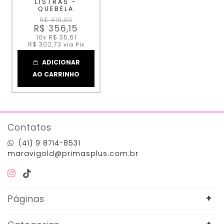
LISTRAS -
QUEBELA
R$ 419,00
R$ 356,15
10x
R$ 35,61
R$ 302,73
via Pix
ADICIONAR
AO CARRINHO
Contatos
(41) 9 8714-8531
maravigold@primasplus.com.br
Páginas