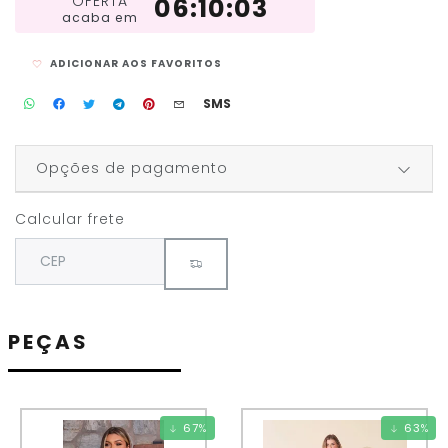
OFERTA
06:10:03
acaba em
ADICIONAR AOS FAVORITOS
SMS
Opções de pagamento
Calcular frete
PEÇAS
67
%
63
%