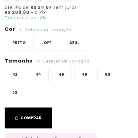
Você ganha
+12.3
Pontos
até
10x
de
R$ 24,57
sem juros
R$ 208,80
via Pix
Desconto de
15%
Cor
Selecionar variação
PRETO
OFF
AZUL
Tamanho
Selecionar variação
42
44
46
48
50
52
COMPRAR